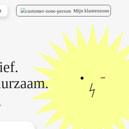
t
Mijn klantenzone
ief.
uurzaam.
.